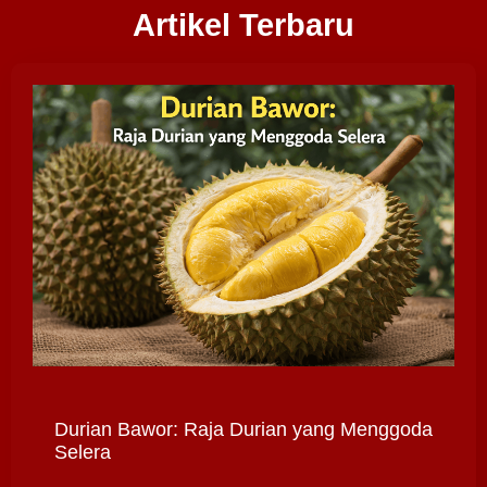
Artikel Terbaru
Durian Bawor: Raja Durian yang Menggoda
Selera