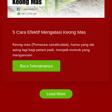
5 Cara Efektif Mengatasi Keong Mas
Keong mas (Pomacea canaliculata), hama yang tak
asing lagi bagi petani padi, menjadi momok yang
mengancam…
Baca Selengkapnya
Load More