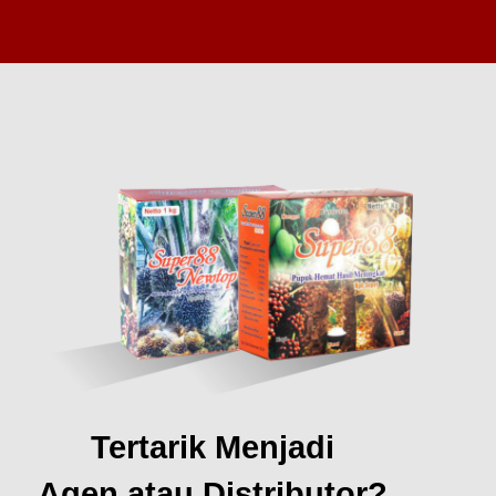
Tertarik Menjadi
Agen atau Distributor?