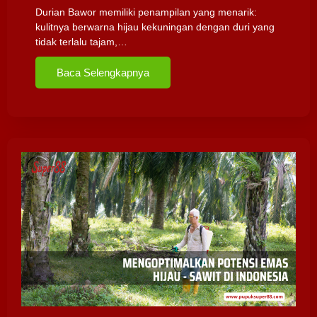
Durian Bawor memiliki penampilan yang menarik:
kulitnya berwarna hijau kekuningan dengan duri yang
tidak terlalu tajam,…
Baca Selengkapnya