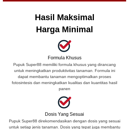
Hasil Maksimal
Harga Minimal
Formula Khusus
Pupuk Super88 memiliki formula khusus yang dirancang
untuk meningkatkan produktivitas tanaman. Formula ini
dapat membantu tanaman mengoptimalkan proses
fotosintesis dan meningkatkan kualitas dan kuantitas hasil
panen
Dosis Yang Sesuai
Pupuk Super88 direkomendasikan dengan dosis yang sesuai
untuk setiap jenis tanaman. Dosis yang tepat juga membantu