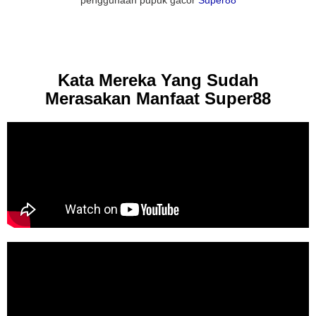
Kata Mereka Yang Sudah
Merasakan Manfaat Super88