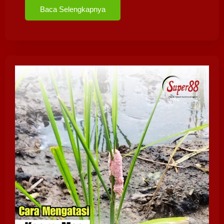
Baca Selengkapnya