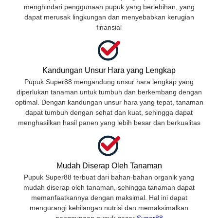
menghindari penggunaan pupuk yang berlebihan, yang
dapat merusak lingkungan dan menyebabkan kerugian
finansial
Kandungan Unsur Hara yang Lengkap
Pupuk Super88 mengandung unsur hara lengkap yang
diperlukan tanaman untuk tumbuh dan berkembang dengan
optimal. Dengan kandungan unsur hara yang tepat, tanaman
dapat tumbuh dengan sehat dan kuat, sehingga dapat
menghasilkan hasil panen yang lebih besar dan berkualitas
Mudah Diserap Oleh Tanaman
Pupuk Super88 terbuat dari bahan-bahan organik yang
mudah diserap oleh tanaman, sehingga tanaman dapat
memanfaatkannya dengan maksimal. Hal ini dapat
mengurangi kehilangan nutrisi dan memaksimalkan
penggunaan pupuk gacor
Super88