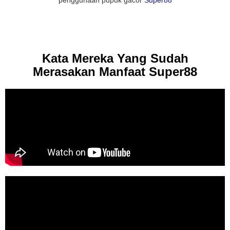
Kata Mereka Yang Sudah
Merasakan Manfaat Super88