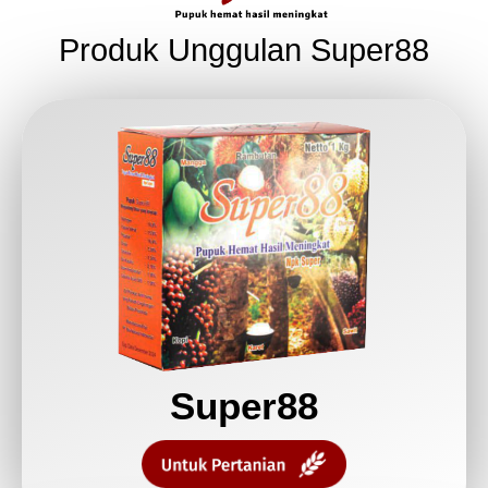
Produk Unggulan Super88
Super88