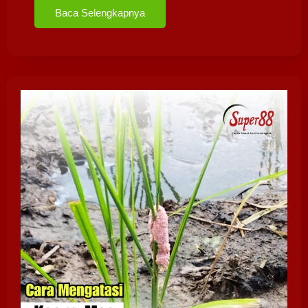
Baca Selengkapnya