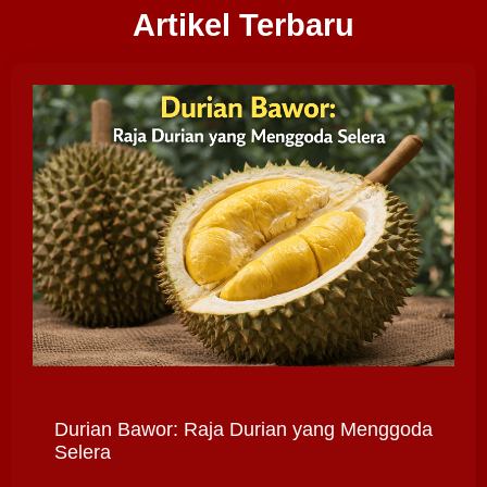
Artikel Terbaru
Durian Bawor: Raja Durian yang Menggoda
Selera