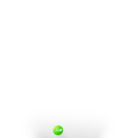
Jika Semua Orang Bercita-cita Menjadi
Pegawai Negeri, Lantas Siapa Yang Bertani
& Mencukupi Kebutuhan Negeri Ini?